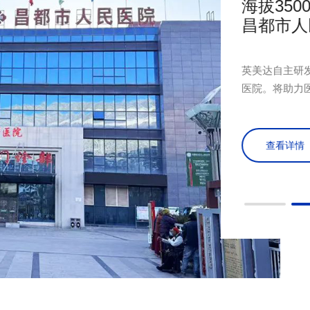
精准落地吉大一院，为大三甲
海拔35
昌都市人
”一体式小探头超声内镜正式落地吉林大学第
英美达自主研
一医院）。
医院。将助力
地区的医疗资
查看详情