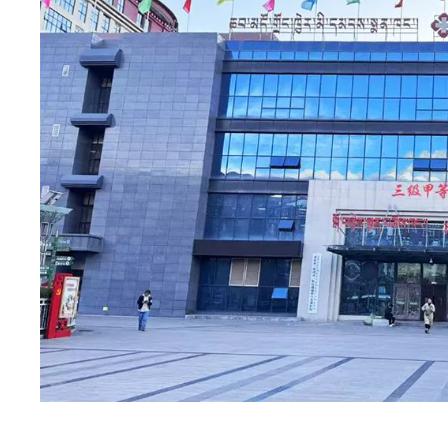
英美达“小探头”
医疗技术添翼
英美达自主研发的“双子星
一医院（吉林大学白求恩第
查看详情