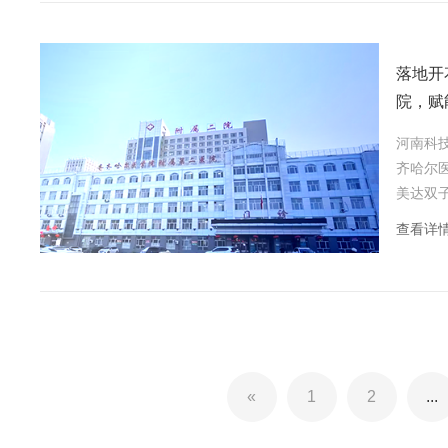
落地开
院，赋
河南科
齐哈尔
美达双
列，赋
查看详
«
1
2
...