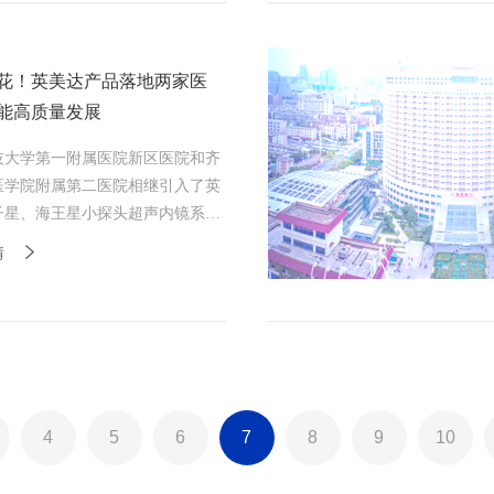
花！英美达产品落地两家医
能高质量发展
技大学第一附属医院新区医院和齐
医学院附属第二医院相继引入了英
子星、海王星小探头超声内镜系
能医院医疗服务高质量发展。
情
4
5
6
7
8
9
10