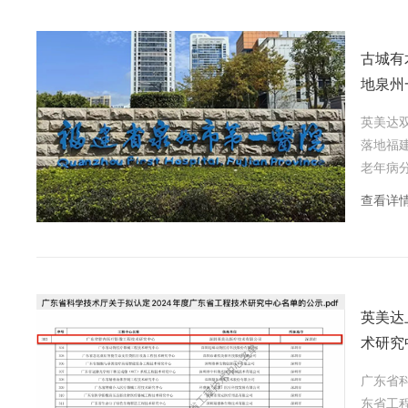
古城有
地泉州
英美达
落地福
老年病
入强劲
查看详
高效的
英美达
术研究
广东省科
东省工