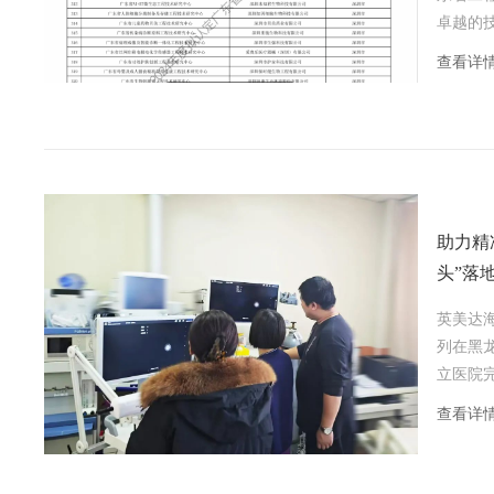
卓越的
英美达
查看详
助力精
头”落
英美达
列‌在
立医院
更多患
查看详
疗服务