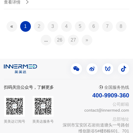
查看详情
«
1
2
3
4
5
6
7
8
...
26
27
»
扫码关注公众号，了解更多
全国服务热线
400-9909-360
公司邮箱
contact@innermed.com
总部地址
英美达订阅号
英美达服务号
深圳市宝安区石岩街道塘头一号路创
维创新谷5#楼B栋601、701