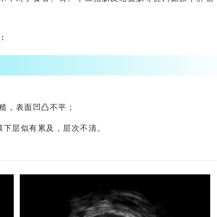
：
膜粗糙，表面凹凸不平；
膜下层似有累及，层次不清。