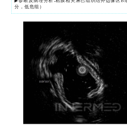
▶
诊断及病理分析∶粘膜相关淋巴组织结外边缘区B细胞
分，低危组）