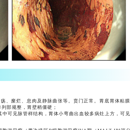
溃疡、糜烂、息肉及静脉曲张等。贲门正常。胃底胃体粘
排列部规整，胃壁稍僵硬；
其中可见脉管样结构，胃体小弯曲出血较多病灶上方，可