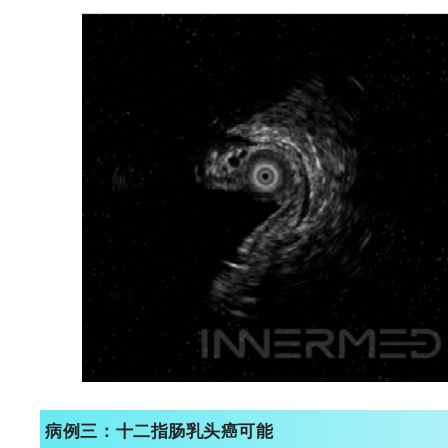
病例三：
十二指肠乳头癌可能