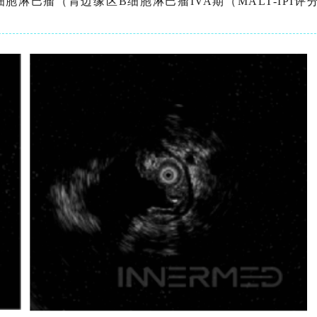
淋巴瘤（胃边缘区B细胞淋巴瘤IVA期（MALT-IPI评分