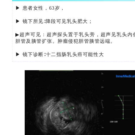
▶ 患者女性，63岁，
▶ 镜下所见∶
降段可见乳头肥大；
▶
超声可见：超声探头置于乳头旁，超声见乳头内低回
胆管及胰管扩张。肿瘤侵犯胆管胰管远端。
▶ 镜下诊断∶十二指肠乳头癌可能性大