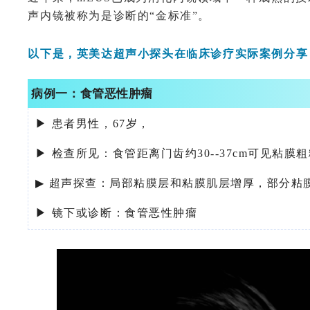
声内镜被称为是诊断的“金标准”。
以下是，英美达超声小探头在临床诊疗实际案例分享
病例一：
食管恶性肿瘤
▶ 患者男性，67岁，
▶ 检查所见：
食管距离门齿约30--37cm可见粘
▶
超声探查：局部粘膜层和粘膜肌层增厚，部分粘
▶ 镜下或诊断：
食管恶性肿瘤