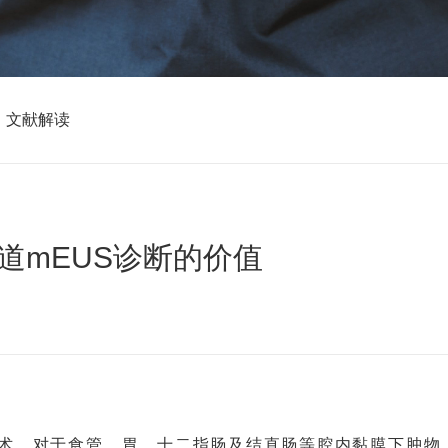
文献解读
化道mEUS诊断的价值
技术，对于食管、胃、十二指肠及结直肠等腔内黏膜下肿物