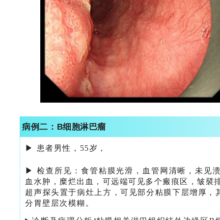
病例二：
B细胞淋巴瘤
▶ 患者男性，55岁，
▶ 检查所见：
食管粘膜光滑，血管网清晰，未见
血水肿，糜烂出血，可远端可见多个瘢痕区，皱襞
超声探头置于病灶上方，可见部分粘膜下层增厚，
分胃壁层次模糊。