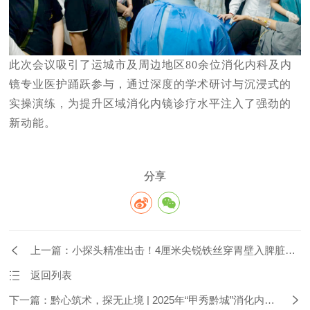
此次会议吸引了运城市及周边地区80余位消化内科及内
镜专业医护踊跃参与，通过深度的学术研讨与沉浸式的
实操演练，为提升区域消化内镜诊疗水平注入了强劲的
新动能。
分享
上一篇：小探头精准出击！4厘米尖锐铁丝穿胃壁入脾脏，
温州市中心医院“双镜合璧”成功化解危局
返回列表
下一篇：黔心筑术，探无止境 | 2025年“甲秀黔城”消化内镜