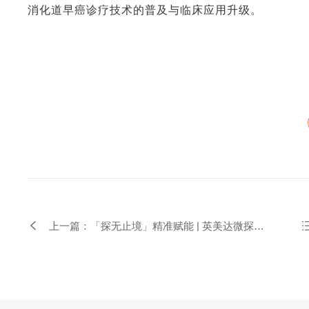
消化道早癌诊疗技术的普及与临床应用升级。
上一篇：「探无止境」精准赋能 | 英美达微探头
超声培训三城并进，筑牢内镜诊疗规范根基