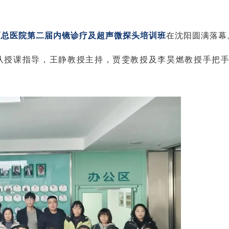
战区总医院第二届内镜诊疗及超声微探头培训班
在沈阳圆满落幕
队授课指导，王静教授主持，贾雯教授及李昊燃教授手把