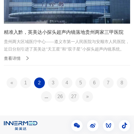
精准入黔，英美达小探头超声内镜落地贵州两家三甲医院
贵州两大区域医疗中心——遵义市第一人民医院与安顺市人民医院，
近日分别引进了英美达“天王星”和“双子星”小探头超声内镜系统。
查看详情
«
1
2
3
4
5
6
7
8
...
26
27
»