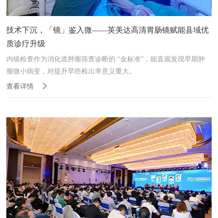
技术下沉，「镜」鉴入微——英美达高清胃肠镜赋能县域优
质诊疗升级
内镜检查作为消化道肿瘤筛查诊断的 “金标准”，能直观发现早期肿
瘤微小病变，对提升早癌检出率意义重大。
查看详情