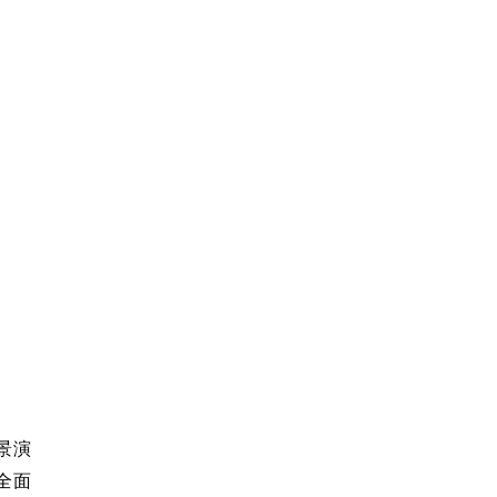
景演
全面