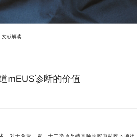
文献解读
化道mEUS诊断的价值
技术，对于食管、胃、十二指肠及结直肠等腔内黏膜下肿物