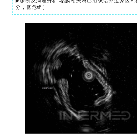
▶
诊断及病理分析∶粘膜相关淋巴组织结外边缘区B细胞
分，低危组）