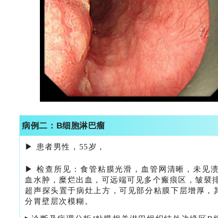
病例二：
B细胞淋巴瘤
▶ 患者男性，55岁，
▶ 检查所见：
食管粘膜光滑，血管网清晰，未见
血水肿，糜烂出血，可远端可见多个瘢痕区，皱襞
超声探头置于病灶上方，可见部分粘膜下层增厚，
分胃壁层次模糊。