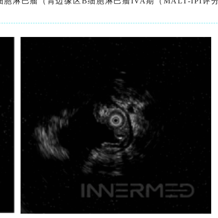
淋巴瘤（胃边缘区B细胞淋巴瘤IVA期（MALT-IPI评分