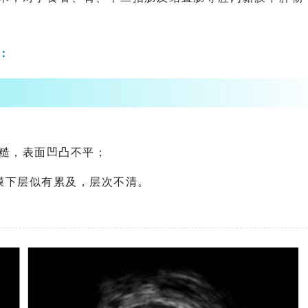
：
膜粗糙，表面凹凸不平；
膜下层似有累及，层次不清。