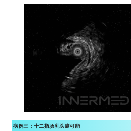
病例三：
十二指肠乳头癌可能