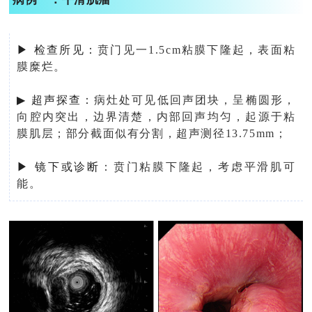
▶ 检查所见：
贲门见一1.5cm粘膜下隆起，表面粘
膜糜烂。
▶
超声探查：
病灶处可见低回声团块，呈椭圆形，
向腔内突出，边界清楚，内部回声均匀，起源于粘
膜肌层；部分截面似有分割，超声测径13.75mm；
▶ 镜下或诊断
：贲门粘膜下隆起，考虑平滑肌可
能。