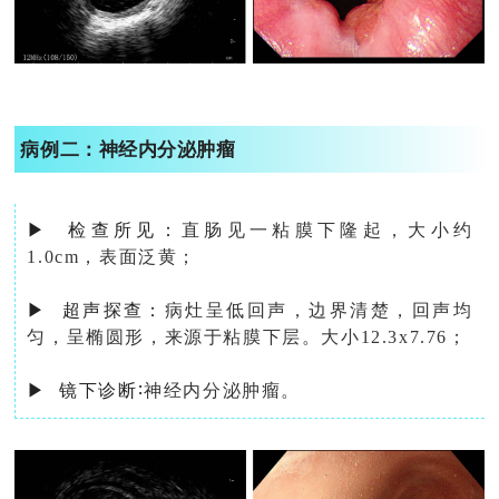
病例二：神经内分泌肿瘤
▶ 检查所见：
直肠见一粘膜下隆起，大小约
1.0cm，表面泛黄；
▶ 超声探查：
病灶呈低回声，边界清楚，回声均
匀，呈椭圆形，来源于粘膜下层。大小12.3x7.76；
▶ 镜下诊断
∶
神经内分泌肿瘤。