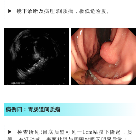
▶ 镜下诊断及病理∶
间质瘤，极低危险度。
病例四：
胃肠道间质瘤
▶ 检查所见∶
胃底后壁可见一1cm粘膜下隆起，质
硬，有活动感，表面粘膜与周围粘膜无明显异常；