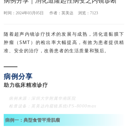
病例分享｜消化道隆起性病变之内镜诊断
时间：2024年03月05日 作者：英美达 浏览：7123
随着超声内镜诊疗技术的发展与成熟，消化道黏膜下
肿瘤（SMT）的检出率大幅提高，有效为患者提供精
准、安全的治疗，改善患者的生活质量和预后。
—
病
例
分
享
助力临床精准诊疗
病例来源：深圳大学附属华南医院
检查设备：英美达内窥镜系统i
PS-8000max
病例一：
典型
食管平滑肌瘤